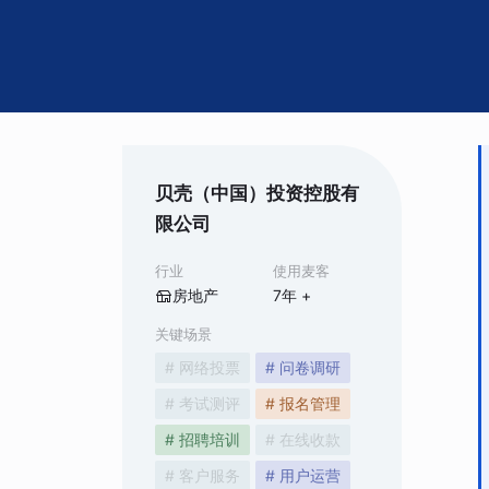
贝壳（中国）投资控股有
限公司
行业
使用麦客
房地产
7
年 +
关键场景
# 网络投票
# 问卷调研
# 考试测评
# 报名管理
# 招聘培训
# 在线收款
# 客户服务
# 用户运营