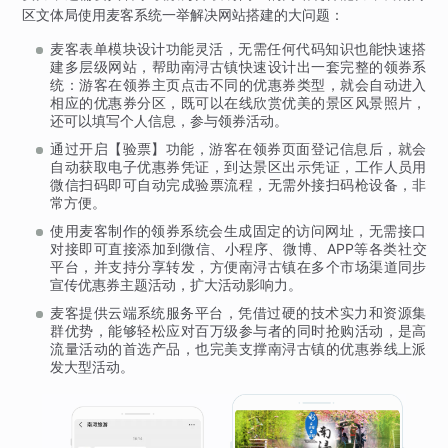
区文体局使用麦客系统一举解决网站搭建的大问题：
麦客表单模块设计功能灵活，无需任何代码知识也能快速搭
建多层级网站，帮助南浔古镇快速设计出一套完整的领券系
统：游客在领券主页点击不同的优惠券类型，就会自动进入
相应的优惠券分区，既可以在线欣赏优美的景区风景照片，
还可以填写个人信息，参与领券活动。
通过开启【验票】功能，游客在领券页面登记信息后，就会
自动获取电子优惠券凭证，到达景区出示凭证，工作人员用
微信扫码即可自动完成验票流程，无需外接扫码枪设备，非
常方便。
使用麦客制作的领券系统会生成固定的访问网址，无需接口
对接即可直接添加到微信、小程序、微博、APP等各类社交
平台，并支持分享转发，方便南浔古镇在多个市场渠道同步
宣传优惠券主题活动，扩大活动影响力。
麦客提供云端系统服务平台，凭借过硬的技术实力和资源集
群优势，能够轻松应对百万级参与者的同时抢购活动，是高
流量活动的首选产品，也完美支撑南浔古镇的优惠券线上派
发大型活动。